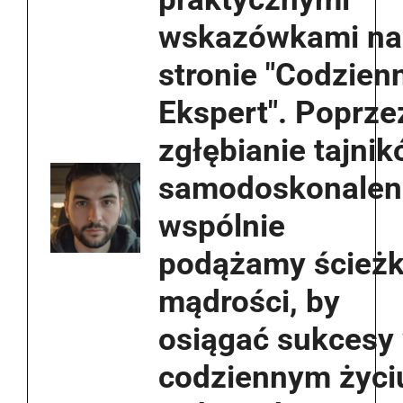
wskazówkami na
stronie "Codzien
Ekspert". Poprze
zgłębianie tajni
samodoskonaleni
wspólnie
podążamy ścież
mądrości, by
osiągać sukcesy
codziennym życi