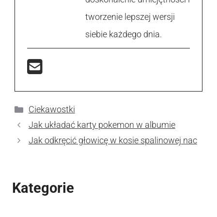
tworzenie lepszej wersji
siebie każdego dnia.
Kategorie
Ciekawostki
Jak układać karty pokemon w albumie
Jak odkręcić głowicę w kosie spalinowej nac
Kategorie