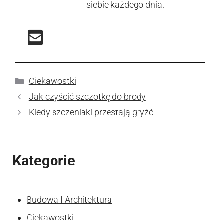
siebie każdego dnia.
Kategorie
Ciekawostki
Jak czyścić szczotkę do brody
Kiedy szczeniaki przestają gryźć
Kategorie
Budowa I Architektura
Ciekawostki