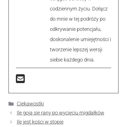
codziennym życiu. Dołącz
do mnie w tej podróży po
odkrywanie potencjału,
doskonalenie umiejętności i
tworzenie lepszej wersji
siebie każdego dnia.
Kategorie
Ciekawostki
Ile goją się rany po wycięciu migdałków
Ile jest kości w stopie