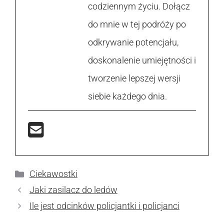
codziennym życiu. Dołącz
do mnie w tej podróży po
odkrywanie potencjału,
doskonalenie umiejętności i
tworzenie lepszej wersji
siebie każdego dnia.
Kategorie
Ciekawostki
Jaki zasilacz do ledów
Ile jest odcinków policjantki i policjanci