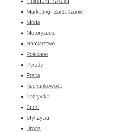
Literatura I Sztuka
Marketing I Zarzadzanie
Moda
Motoryzacja
Narciarstwo
Polecane
Porady
Praca
Rachunkowość
Rozrywka
Sport
Styl Zycia
Uroda