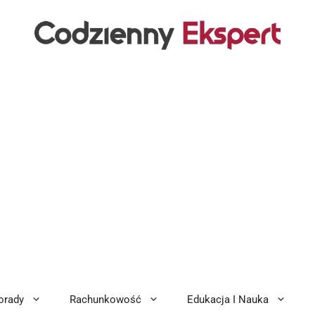
orady
Rachunkowość
Edukacja I Nauka