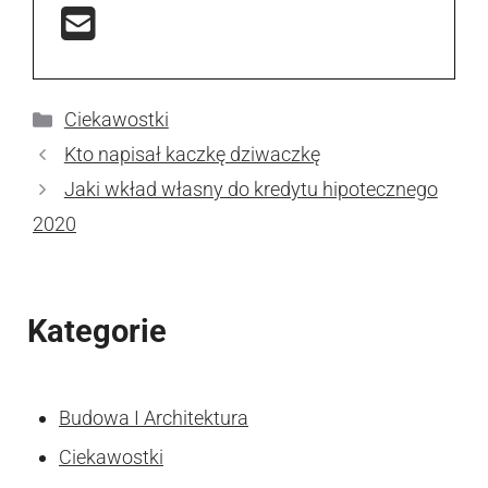
Kategorie
Ciekawostki
Kto napisał kaczkę dziwaczkę
Jaki wkład własny do kredytu hipotecznego
2020
Kategorie
Budowa I Architektura
Ciekawostki