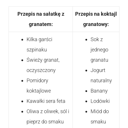
Przepis na sałatkę z
Przepis na koktajl
granatem:
granatowy:
Kilka garści
Sok z
szpinaku
jednego
Świeży granat,
granatu
oczyszczony
Jogurt
Pomidory
naturalny
koktajlowe
Banany
Kawałki sera feta
Lodówki
Oliwa z oliwek, sól i
Miód do
pieprz do smaku
smaku