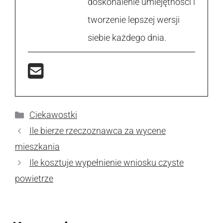
doskonalenie umiejętności i
tworzenie lepszej wersji
siebie każdego dnia.
Kategorie
Ciekawostki
Ile bierze rzeczoznawca za wycene
mieszkania
Ile kosztuje wypełnienie wniosku czyste
powietrze