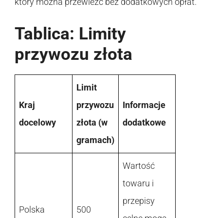
który można przewieźć bez dodatkowych opłat.
Tablica: Limity
przywozu złota
Limit
Kraj
przywozu
Informacje
docelowy
złota (w
dodatkowe
gramach)
Wartość
towaru i
przepisy
Polska
500