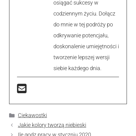
osiągać sukcesy w
codziennym życiu. Dołącz
do mnie w tej podróży po
odkrywanie potencjału,
doskonalenie umiejętności i
tworzenie lepszej wersji
siebie każdego dnia.
Kategorie
Ciekawostki
Jakie kolory tworzą niebieski
Ile godz pracy w styczniu 2020