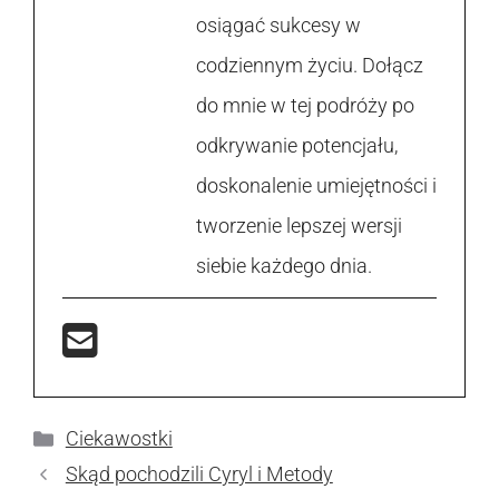
osiągać sukcesy w
codziennym życiu. Dołącz
do mnie w tej podróży po
odkrywanie potencjału,
doskonalenie umiejętności i
tworzenie lepszej wersji
siebie każdego dnia.
Kategorie
Ciekawostki
Skąd pochodzili Cyryl i Metody