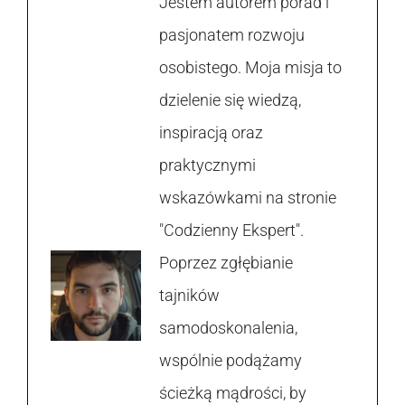
Jestem autorem porad i
pasjonatem rozwoju
osobistego. Moja misja to
dzielenie się wiedzą,
inspiracją oraz
praktycznymi
wskazówkami na stronie
"Codzienny Ekspert".
Poprzez zgłębianie
tajników
samodoskonalenia,
wspólnie podążamy
ścieżką mądrości, by