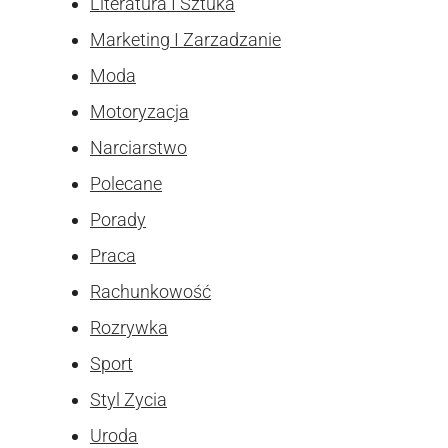
Literatura I Sztuka
Marketing I Zarzadzanie
Moda
Motoryzacja
Narciarstwo
Polecane
Porady
Praca
Rachunkowość
Rozrywka
Sport
Styl Zycia
Uroda