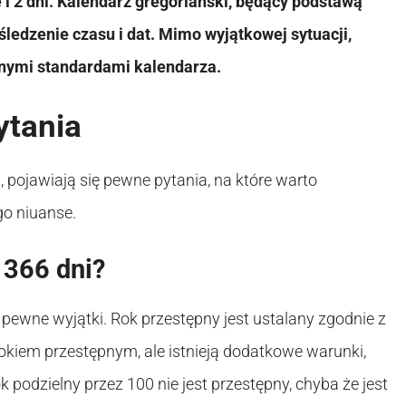
 i 2 dni. Kalendarz gregoriański, będący podstawą
ledzenie czasu i dat. Mimo wyjątkowej sytuacji,
lonymi standardami kalendarza.
ytania
 pojawiają się pewne pytania, na które warto
go niuanse.
 366 dni?
ą pewne wyjątki. Rok przestępny jest ustalany zgodnie z
st rokiem przestępnym, ale istnieją dodatkowe warunki,
 podzielny przez 100 nie jest przestępny, chyba że jest