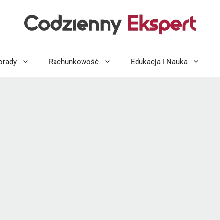
orady
Rachunkowość
Edukacja I Nauka