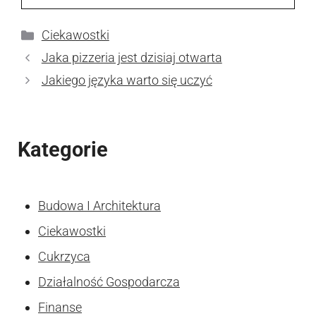
Kategorie
Ciekawostki
Jaka pizzeria jest dzisiaj otwarta
Jakiego języka warto się uczyć
Kategorie
Budowa I Architektura
Ciekawostki
Cukrzyca
Działalność Gospodarcza
Finanse