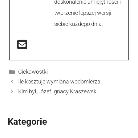
doskonalenie umiejętności i
tworzenie lepszej wersji
siebie każdego dnia.
Kategorie
Ciekawostki
Ile kosztuje wymiana wodomierza
Kim był Józef Ignacy Kraszewski
Kategorie