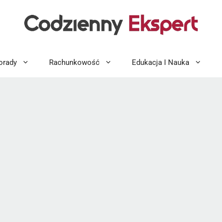
orady
Rachunkowość
Edukacja I Nauka