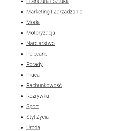
Literatura I Sztuka
Marketing I Zarzadzanie
Moda
Motoryzacja
Narciarstwo
Polecane
Porady
Praca
Rachunkowość
Rozrywka
Sport
Styl Zycia
Uroda