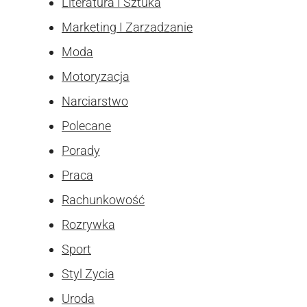
Literatura I Sztuka
Marketing I Zarzadzanie
Moda
Motoryzacja
Narciarstwo
Polecane
Porady
Praca
Rachunkowość
Rozrywka
Sport
Styl Zycia
Uroda