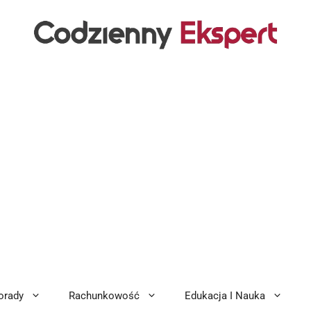
orady
Rachunkowość
Edukacja I Nauka