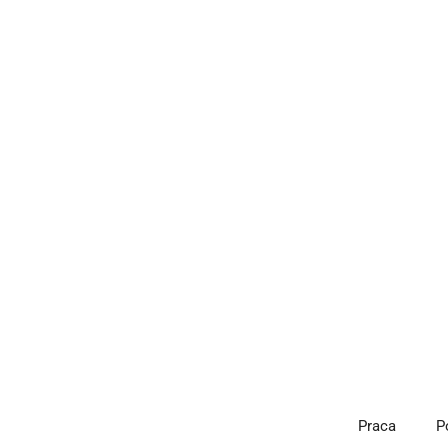
Przejdź
do
treści
Praca
P