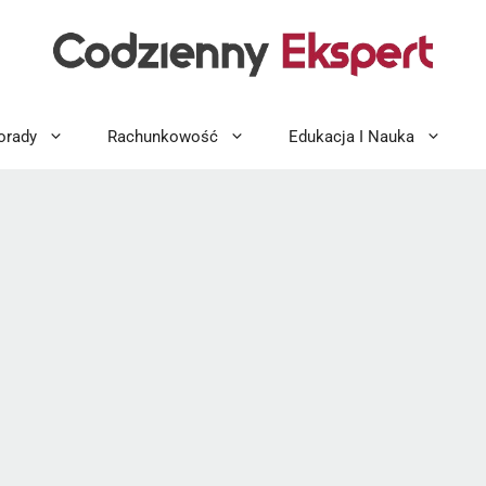
orady
Rachunkowość
Edukacja I Nauka