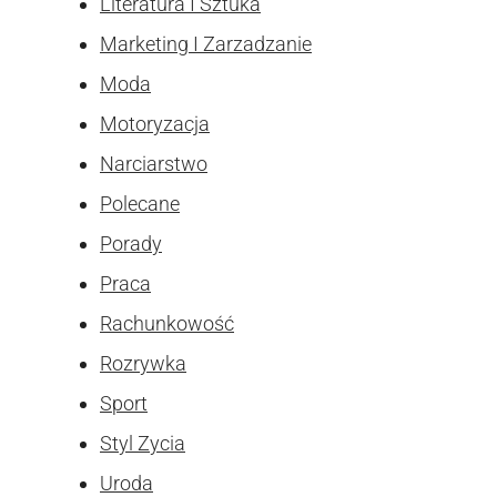
Literatura I Sztuka
Marketing I Zarzadzanie
Moda
Motoryzacja
Narciarstwo
Polecane
Porady
Praca
Rachunkowość
Rozrywka
Sport
Styl Zycia
Uroda