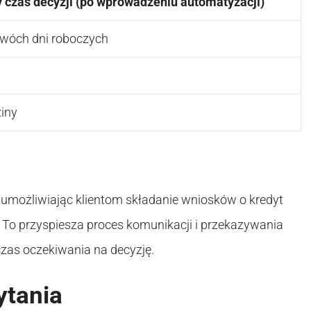
czas decyzji (po wprowadzeniu automatyzacji)
dwóch dni roboczych
iny
, umożliwiając klientom składanie wniosków o kredyt
To przyspiesza proces komunikacji i przekazywania
czas oczekiwania na decyzję.
ytania