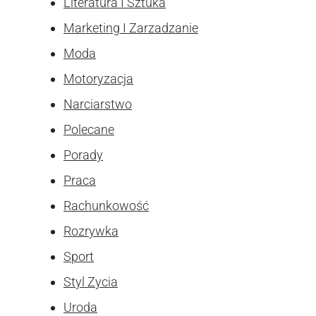
Literatura I Sztuka
Marketing I Zarzadzanie
Moda
Motoryzacja
Narciarstwo
Polecane
Porady
Praca
Rachunkowość
Rozrywka
Sport
Styl Zycia
Uroda