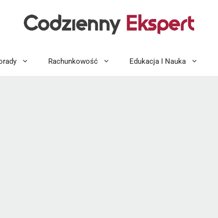
orady
Rachunkowość
Edukacja I Nauka