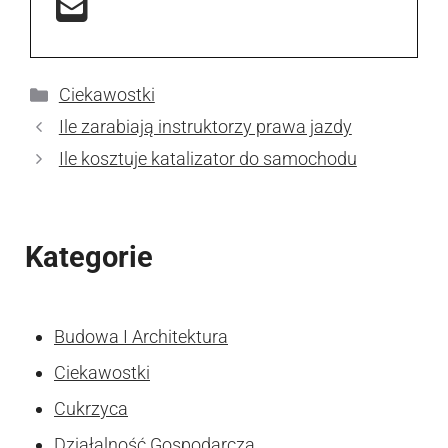
Kategorie
Ciekawostki
Ile zarabiają instruktorzy prawa jazdy
Ile kosztuje katalizator do samochodu
Kategorie
Budowa I Architektura
Ciekawostki
Cukrzyca
Działalność Gospodarcza