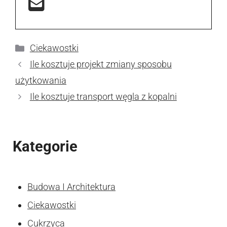
Kategorie
Ciekawostki
Ile kosztuje projekt zmiany sposobu
użytkowania
Ile kosztuje transport węgla z kopalni
Kategorie
Budowa I Architektura
Ciekawostki
Cukrzyca