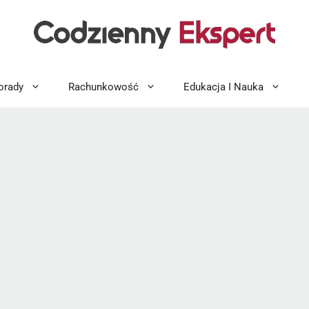
orady
Rachunkowość
Edukacja I Nauka