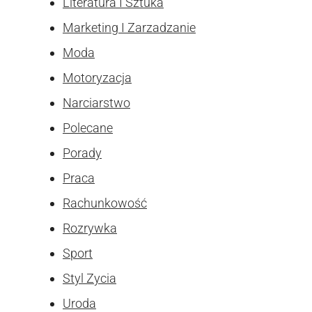
Literatura I Sztuka
Marketing I Zarzadzanie
Moda
Motoryzacja
Narciarstwo
Polecane
Porady
Praca
Rachunkowość
Rozrywka
Sport
Styl Zycia
Uroda