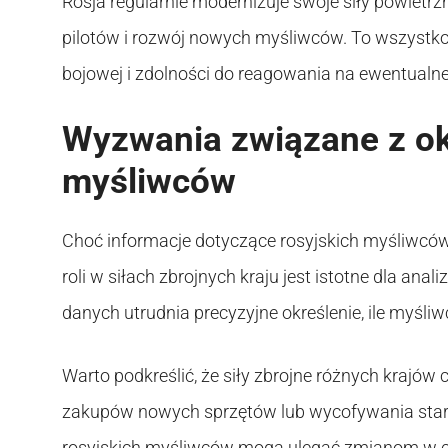
Rosja regularnie modernizuje swoje siły powietrz
pilotów i rozwój nowych myśliwców. To wszystk
bojowej i zdolności do reagowania na ewentualne
Wyzwania związane z ok
myśliwców
Choć informacje dotyczące rosyjskich myśliwców 
roli w siłach zbrojnych kraju jest istotne dla an
danych utrudnia precyzyjne określenie, ile myśl
Warto podkreślić, że siły zbrojne różnych krajó
zakupów nowych sprzętów lub wycofywania stars
rosyjskich myśliwców mogą ulegać zmianom w c