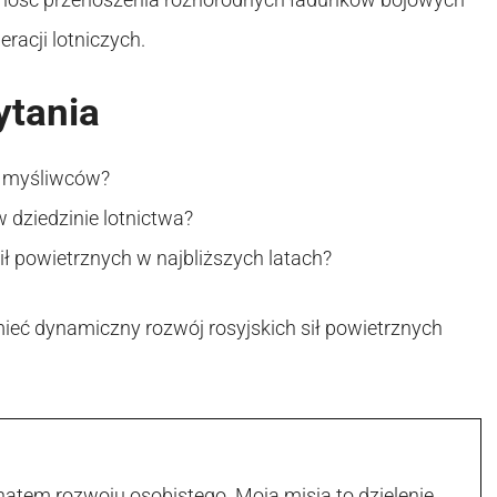
racji lotniczych.
ytania
h myśliwców?
 dziedzinie lotnictwa?
ił powietrznych w najbliższych latach?
mieć dynamiczny rozwój rosyjskich sił powietrznych
atem rozwoju osobistego. Moja misja to dzielenie