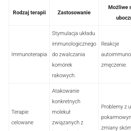
Możliwe 
Rodzaj terapii
Zastosowanie
ubocz
Stymulacja układu
immunologicznego
Reakcje
Immunoterapia
do zwalczania
autoimmunol
komórek
zmęczenie.
rakowych.
Atakowanie
konkretnych
Problemy z 
Terapie
molekuł
pokarmowy
celowane
związanych z
zmiany skórn