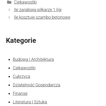
Kategorie
Ciekawostki
Ile zarabiają piłkarze 1 ligi
Ile kosztuje szambo betonowe
Kategorie
Budowa I Architektura
Ciekawostki
Cukrzyca
Działalność Gospodarcza
Finanse
Literatura I Sztuka