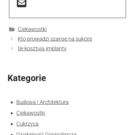
Kategorie
Ciekawostki
Kto prowadzi szanse na sukces
Ile kosztują implanty
Kategorie
Budowa I Architektura
Ciekawostki
Cukrzyca
Działalność Gospodarcza