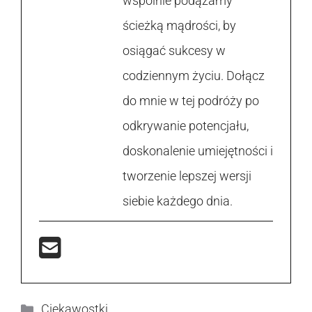
wspólnie podążamy
ścieżką mądrości, by
osiągać sukcesy w
codziennym życiu. Dołącz
do mnie w tej podróży po
odkrywanie potencjału,
doskonalenie umiejętności i
tworzenie lepszej wersji
siebie każdego dnia.
Kategorie
Ciekawostki