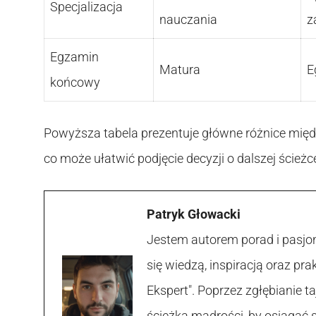
Specjalizacja
nauczania
z
Egzamin
Matura
E
końcowy
Powyższa tabela prezentuje główne różnice mię
co może ułatwić podjęcie decyzji o dalszej ścieżc
Patryk Głowacki
Jestem autorem porad i pasjon
się wiedzą, inspiracją oraz p
Ekspert". Poprzez zgłębianie
ścieżką mądrości, by osiągać 