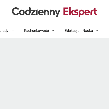
orady
Rachunkowość
Edukacja I Nauka