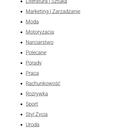
Literatura I Sztuka
Marketing I Zarzadzanie
Moda
Motoryzacja
Narciarstwo
Polecane
Porady
Praca
Rachunkowość
Rozrywka
Sport
Styl Zycia
Uroda