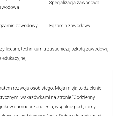
Specjalizacja zawodowa
awodowa
gzamin zawodowy
Egzamin zawodowy
dzy liceum, technikum a zasadniczą szkołą zawodową,
e edukacyjnej.
atem rozwoju osobistego. Moja misja to dzielenie
raktycznymi wskazówkami na stronie "Codzienny
 tajników samodoskonalenia, wspólnie podążamy
sukcesy w codziennym życiu. Dołącz do mnie w tej