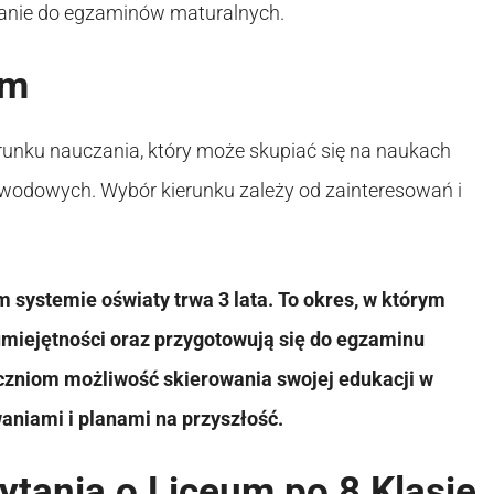
wanie do egzaminów maturalnych.
um
erunku nauczania, który może skupiać się na naukach
awodowych. Wybór kierunku zależy od zainteresowań i
im systemie oświaty trwa 3 lata. To okres, w którym
umiejętności oraz przygotowują się do egzaminu
czniom możliwość skierowania swojej edukacji w
aniami i planami na przyszłość.
tania o Liceum po 8 Klasie