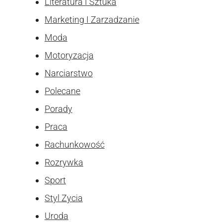
Literatura I Sztuka
Marketing I Zarzadzanie
Moda
Motoryzacja
Narciarstwo
Polecane
Porady
Praca
Rachunkowość
Rozrywka
Sport
Styl Zycia
Uroda