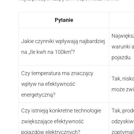
Pytanie
Największ
Jakie czynniki wpływają najbardziej
warunki a
na „Ile kwh na 100km”?
pojazdu.
Czy temperatura ma znaczący
Tak, nisk
wpływ na efektywność
może zwię
energetyczną?
Czy istnieją konkretne technologie
Tak, prod
zwiększające efektywność
odzyskiw
pojazdów elektrycznych?
zoptymali