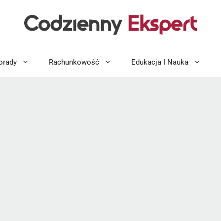
orady
Rachunkowość
Edukacja I Nauka