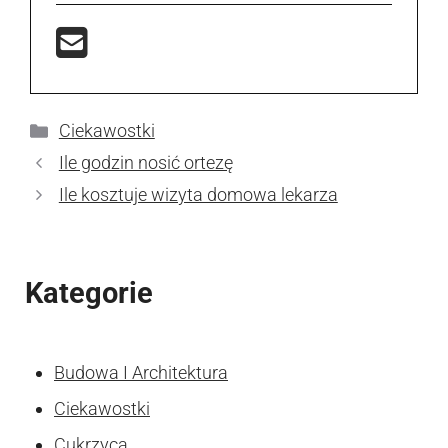
Kategorie
Ciekawostki
Ile godzin nosić ortezę
Ile kosztuje wizyta domowa lekarza
Kategorie
Budowa I Architektura
Ciekawostki
Cukrzyca