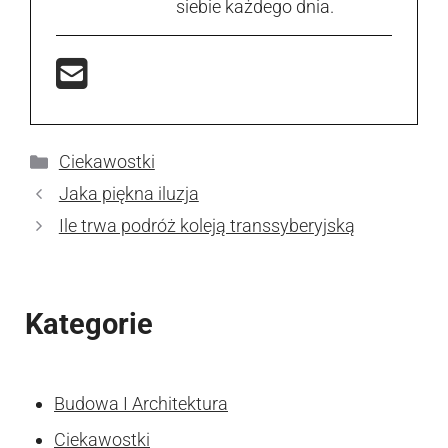
siebie każdego dnia.
Kategorie
Ciekawostki
Jaka piękna iluzja
Ile trwa podróż koleją transsyberyjską
Kategorie
Budowa I Architektura
Ciekawostki