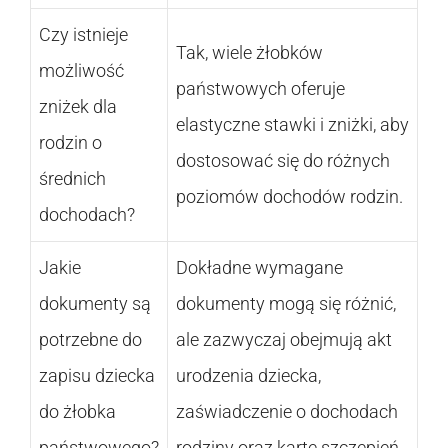
Czy istnieje
Tak, wiele żłobków
możliwość
państwowych oferuje
zniżek dla
elastyczne stawki i zniżki, aby
rodzin o
dostosować się do różnych
średnich
poziomów dochodów rodzin.
dochodach?
Jakie
Dokładne wymagane
dokumenty są
dokumenty mogą się różnić,
potrzebne do
ale zazwyczaj obejmują akt
zapisu dziecka
urodzenia dziecka,
do żłobka
zaświadczenie o dochodach
państwowego?
rodziny oraz kartę szczepień.