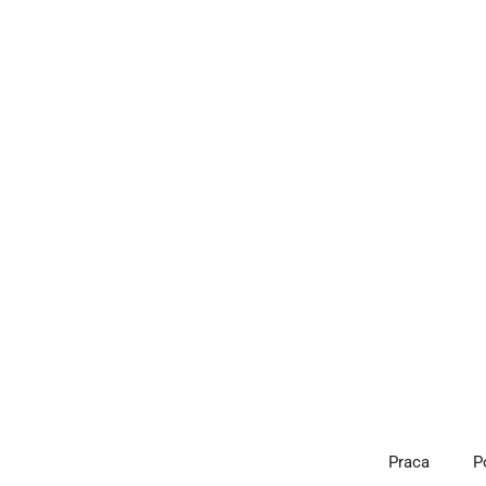
Przejdź
do
treści
Praca
P