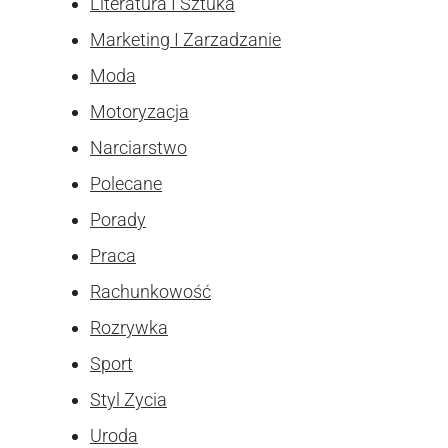
Literatura I Sztuka
Marketing I Zarzadzanie
Moda
Motoryzacja
Narciarstwo
Polecane
Porady
Praca
Rachunkowość
Rozrywka
Sport
Styl Zycia
Uroda