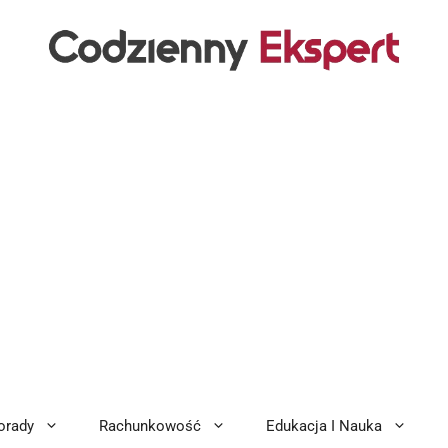
orady
Rachunkowość
Edukacja I Nauka