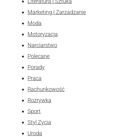
Literatura I Sztuka
Marketing I Zarzadzanie
Moda
Motoryzacja
Narciarstwo
Polecane
Porady
Praca
Rachunkowość
Rozrywka
Sport
Styl Zycia
Uroda