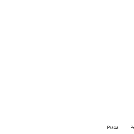
Przejdź
do
treści
Praca
P