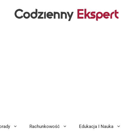
orady
Rachunkowość
Edukacja I Nauka