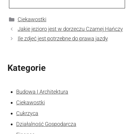
Kategorie
Ciekawostki
Jakie jezioro jest w dorzeczu Czarnej Hańczy
Ile zdjeć jest potrzebne do prawa jazdy
Kategorie
Budowa I Architektura
Ciekawostki
Cukrzyca
Działalność Gospodarcza