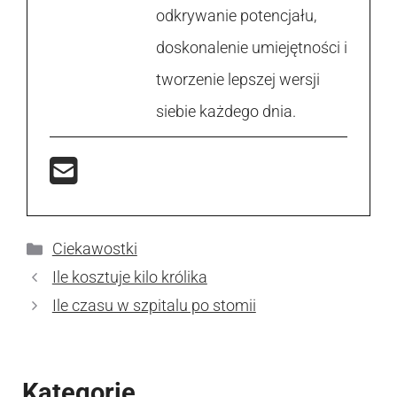
odkrywanie potencjału,
doskonalenie umiejętności i
tworzenie lepszej wersji
siebie każdego dnia.
Kategorie
Ciekawostki
Ile kosztuje kilo królika
Ile czasu w szpitalu po stomii
Kategorie