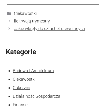
Kategorie
Ciekawostki
Ile trwają trymestry
Jakie wkręty do sztachet drewnianych
Kategorie
Budowa I Architektura
Ciekawostki
Cukrzyca
Działalność Gospodarcza
Finanse