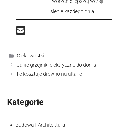
tworzenie lepszej wersji
siebie każdego dnia.
Kategorie
Ciekawostki
Jakie grzejniki elektryczne do domu
Ile kosztuje drewno na altanę
Kategorie
Budowa I Architektura