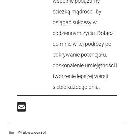
wspólnie podążamy
ścieżką mądrości, by
osiągać sukcesy w
codziennym życiu. Dołącz
do mnie w tej podróży po
odkrywanie potencjału,
doskonalenie umiejętności i
tworzenie lepszej wersji
siebie każdego dnia.
Kategorie
Ciekawostki