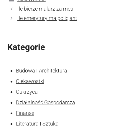
Ile bierze malarz za metr
Ile emerytury ma policjant
Kategorie
Budowa I Architektura
Ciekawostki
Cukrzyca
Działalność Gospodarcza
Finanse
Literatura I Sztuka