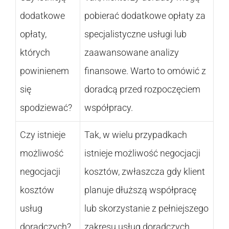
dodatkowe
pobierać dodatkowe opłaty za
opłaty,
specjalistyczne usługi lub
których
zaawansowane analizy
powinienem
finansowe. Warto to omówić z
się
doradcą przed rozpoczęciem
spodziewać?
współpracy.
Czy istnieje
Tak, w wielu przypadkach
możliwość
istnieje możliwość negocjacji
negocjacji
kosztów, zwłaszcza gdy klient
kosztów
planuje dłuższą współpracę
usług
lub skorzystanie z pełniejszego
doradczych?
zakresu usług doradczych.