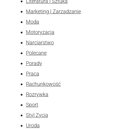
Literatura I Sztuka
Marketing I Zarzadzanie
Moda
Motoryzacja
Narciarstwo
Polecane
Porady
Praca
Rachunkowość
Rozrywka
Sport
Styl Zycia
Uroda