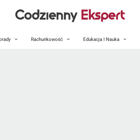
orady
Rachunkowość
Edukacja I Nauka