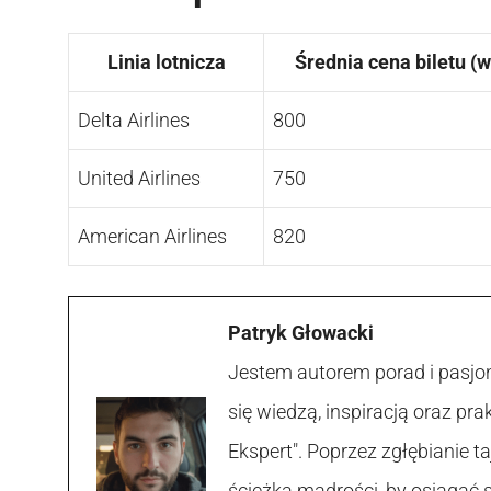
Linia lotnicza
Średnia cena biletu (
Delta Airlines
800
United Airlines
750
American Airlines
820
Patryk Głowacki
Jestem autorem porad i pasjon
się wiedzą, inspiracją oraz p
Ekspert". Poprzez zgłębianie
ścieżką mądrości, by osiągać 