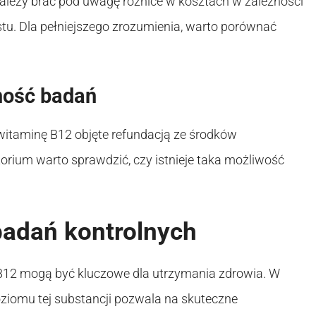
ależy brać pod uwagę różnice w kosztach w zależności
tu. Dla pełniejszego zrozumienia, warto porównać
ność badań
witaminę B12 objęte refundacją ze środków
orium warto sprawdzić, czy istnieje taka możliwość
badań kontrolnych
B12 mogą być kluczowe dla utrzymania zdrowia. W
ziomu tej substancji pozwala na skuteczne