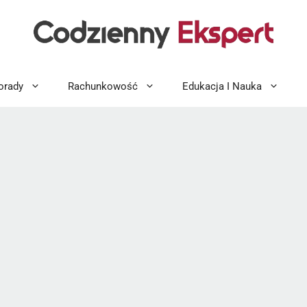
orady
Rachunkowość
Edukacja I Nauka