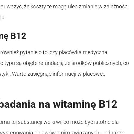
k zauważyć, że koszty te mogą ulec zmianie w zależności
ju.
inę B12
 również pytanie o to, czy placówka medyczna
o typu są objęte refundacją ze środków publicznych, co
tyki. Warto zasięgnąć informacji w placówce
badania na witaminę B12
u tej substancji we krwi, co może być istotne dla
 występowania objawów z nim związanych. Jednakże,