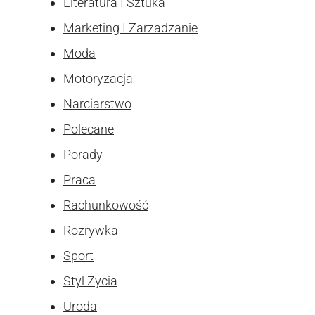
Literatura I Sztuka
Marketing I Zarzadzanie
Moda
Motoryzacja
Narciarstwo
Polecane
Porady
Praca
Rachunkowość
Rozrywka
Sport
Styl Zycia
Uroda