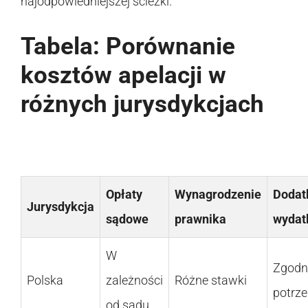
najodpowiedniejszej ścieżki.
Tabela: Porównanie
kosztów apelacji w
różnych jurysdykcjach
Opłaty
Wynagrodzenie
Dodat
Jurysdykcja
sądowe
prawnika
wydat
W
Zgodn
Polska
zależności
Różne stawki
potrz
od sądu