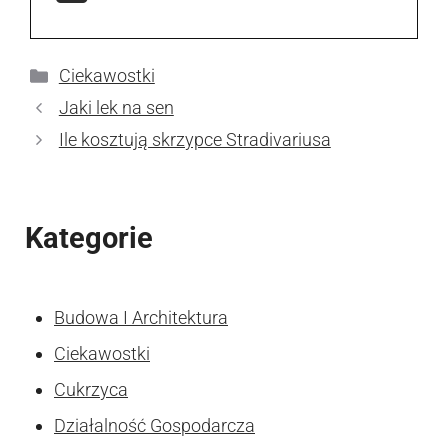
Kategorie
Ciekawostki
Jaki lek na sen
Ile kosztują skrzypce Stradivariusa
Kategorie
Budowa I Architektura
Ciekawostki
Cukrzyca
Działalność Gospodarcza