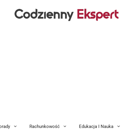
orady
Rachunkowość
Edukacja I Nauka