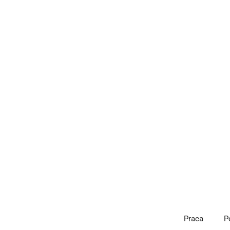
Przejdź
do
treści
Praca
P