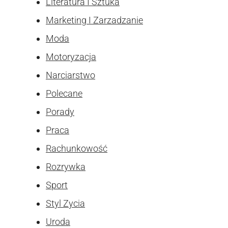
Literatura I Sztuka
Marketing I Zarzadzanie
Moda
Motoryzacja
Narciarstwo
Polecane
Porady
Praca
Rachunkowość
Rozrywka
Sport
Styl Zycia
Uroda