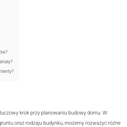
tów?
riały?
amenty?
kluczowy krok przy planowaniu budowy domu. W
 gruntu oraz rodzaju budynku, możemy rozważyć różne