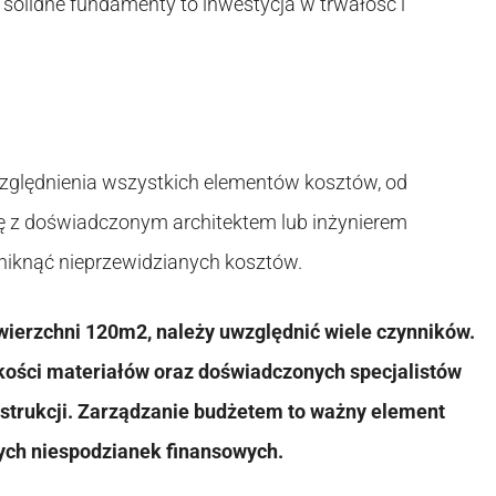
solidne fundamenty to inwestycja w trwałość i
lędnienia wszystkich elementów kosztów, od
ę z doświadczonym architektem lub inżynierem
niknąć nieprzewidzianych kosztów.
erzchni 120m2, należy uwzględnić wiele czynników.
ości materiałów oraz doświadczonych specjalistów
onstrukcji. Zarządzanie budżetem to ważny element
ych niespodzianek finansowych.