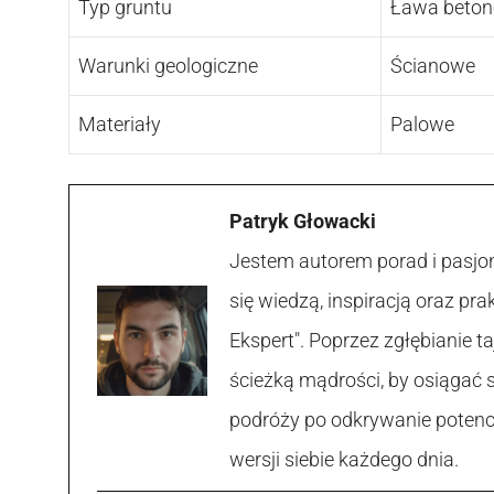
Typ gruntu
Ława beto
Warunki geologiczne
Ścianowe
Materiały
Palowe
Patryk Głowacki
Jestem autorem porad i pasjon
się wiedzą, inspiracją oraz p
Ekspert". Poprzez zgłębianie
ścieżką mądrości, by osiągać 
podróży po odkrywanie potencja
wersji siebie każdego dnia.