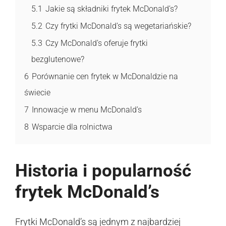
5.1
Jakie są składniki frytek McDonald’s?
5.2
Czy frytki McDonald’s są wegetariańskie?
5.3
Czy McDonald’s oferuje frytki
bezglutenowe?
6
Porównanie cen frytek w McDonaldzie na
świecie
7
Innowacje w menu McDonald’s
8
Wsparcie dla rolnictwa
Historia i popularność
frytek McDonald’s
Frytki McDonald’s są jednym z najbardziej