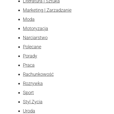
Literatura I Sztuka
Marketing I Zarzadzanie
Moda
Motoryzacja
Narciarstwo
Polecane
Porady
Praca
Rachunkowość
Rozrywka
Sport
Styl Zycia
Uroda