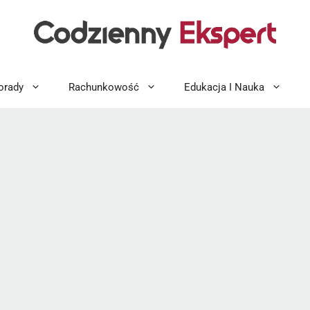
orady
Rachunkowość
Edukacja I Nauka