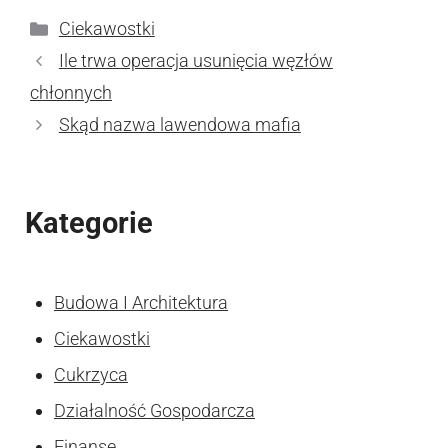
Kategorie
Ciekawostki
Ile trwa operacja usunięcia węzłów
chłonnych
Skąd nazwa lawendowa mafia
Kategorie
Budowa I Architektura
Ciekawostki
Cukrzyca
Działalność Gospodarcza
Finanse