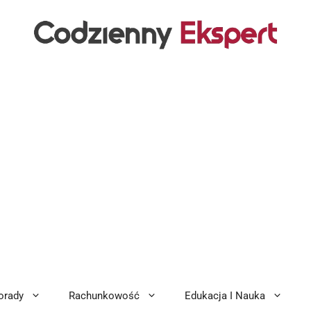
orady
Rachunkowość
Edukacja I Nauka