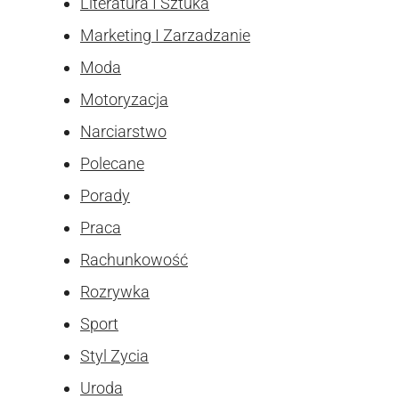
Literatura I Sztuka
Marketing I Zarzadzanie
Moda
Motoryzacja
Narciarstwo
Polecane
Porady
Praca
Rachunkowość
Rozrywka
Sport
Styl Zycia
Uroda