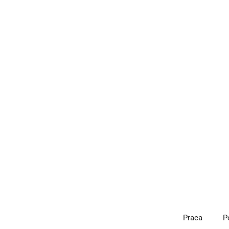
Przejdź
do
treści
Praca
P