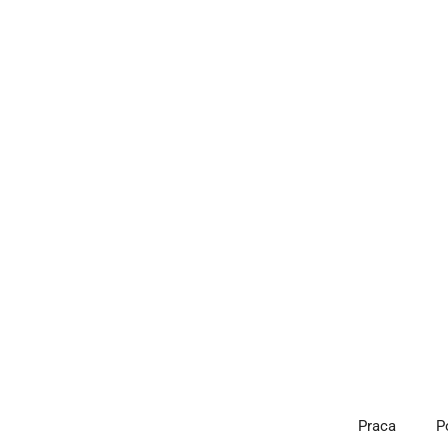
Przejdź
do
treści
Praca
P