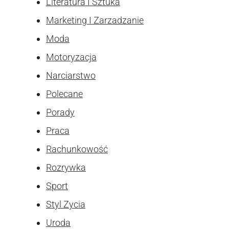
Literatura I Sztuka
Marketing I Zarzadzanie
Moda
Motoryzacja
Narciarstwo
Polecane
Porady
Praca
Rachunkowość
Rozrywka
Sport
Styl Zycia
Uroda