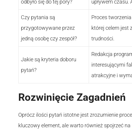
odbyło się do tej pory?
upływem czasu. A
Czy pytania są
Proces tworzenia 
przygotowywane przez
której celem jes
jedną osobę czy zespół?
trudności.
Redakcja program
Jakie są kryteria doboru
interesującymi f
pytań?
atrakcyjne i wym
Rozwinięcie Zagadnień
Oprócz ilości pytań istotne jest zrozumienie pro
kluczowy element, ale warto również spojrzeć na