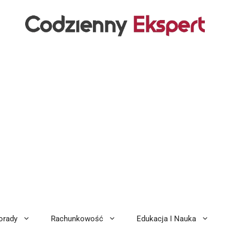
orady
Rachunkowość
Edukacja I Nauka