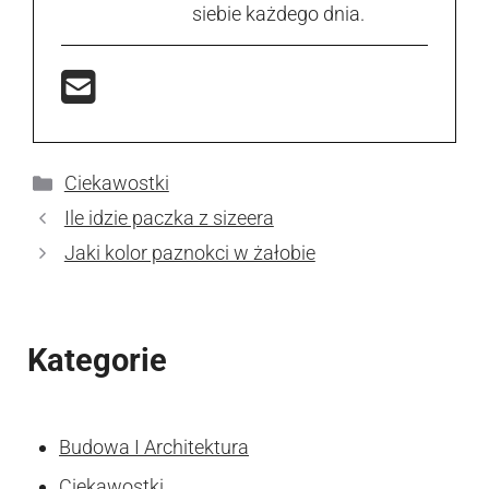
siebie każdego dnia.
Kategorie
Ciekawostki
Ile idzie paczka z sizeera
Jaki kolor paznokci w żałobie
Kategorie
Budowa I Architektura
Ciekawostki