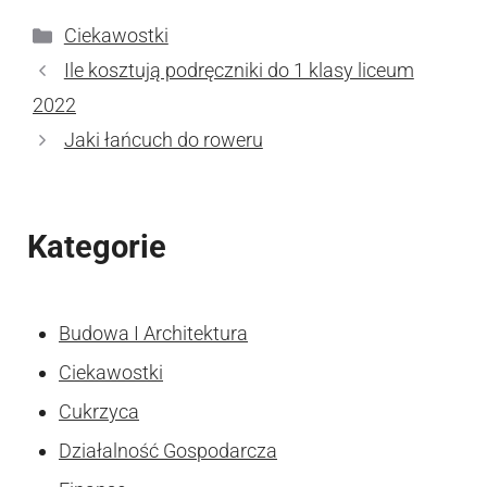
Kategorie
Ciekawostki
Ile kosztują podręczniki do 1 klasy liceum
2022
Jaki łańcuch do roweru
Kategorie
Budowa I Architektura
Ciekawostki
Cukrzyca
Działalność Gospodarcza