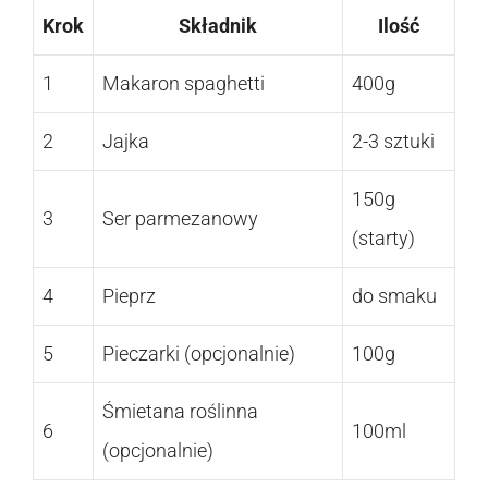
Krok
Składnik
Ilość
1
Makaron spaghetti
400g
2
Jajka
2-3 sztuki
150g
3
Ser parmezanowy
(starty)
4
Pieprz
do smaku
5
Pieczarki (opcjonalnie)
100g
Śmietana roślinna
6
100ml
(opcjonalnie)