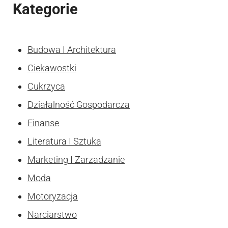
Kategorie
Budowa I Architektura
Ciekawostki
Cukrzyca
Działalność Gospodarcza
Finanse
Literatura I Sztuka
Marketing I Zarzadzanie
Moda
Motoryzacja
Narciarstwo