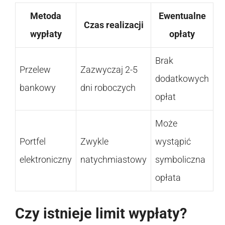
Metoda
Ewentualne
Czas realizacji
wypłaty
opłaty
Brak
Przelew
Zazwyczaj 2-5
dodatkowych
bankowy
dni roboczych
opłat
Może
Portfel
Zwykle
wystąpić
elektroniczny
natychmiastowy
symboliczna
opłata
Czy istnieje limit wypłaty?