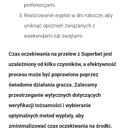
preferencjami.
Realizowanie wypłat w dni robocze, aby
uniknąć opóźnień związanych z
weekendami lub świętami.
Czas oczekiwania na przelew z Superbet jest
uzależniony od kilku czynników, a efektywność
procesu może być poprawiona poprzez
świadome działania gracza. Zalecamy
przestrzeganie wytycznych dotyczących
weryfikacji tożsamości i wybieranie
optymalnych metod wypłaty, aby
zminimalizować czas oczekiwania na środki.