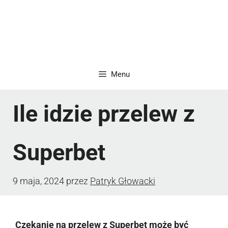
Menu
Ile idzie przelew z
Superbet
9 maja, 2024
przez
Patryk Głowacki
Czekanie na przelew z Superbet może być