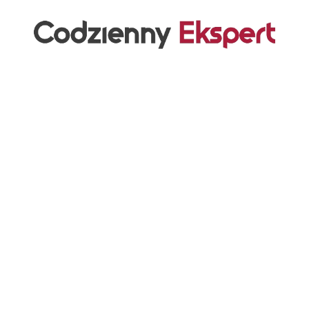
Przejdź
do
treści