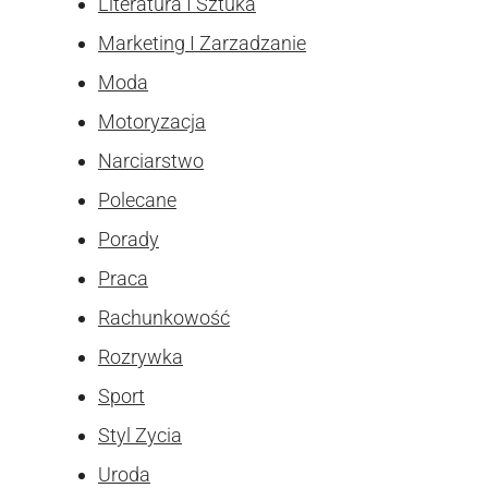
Literatura I Sztuka
Marketing I Zarzadzanie
Moda
Motoryzacja
Narciarstwo
Polecane
Porady
Praca
Rachunkowość
Rozrywka
Sport
Styl Zycia
Uroda