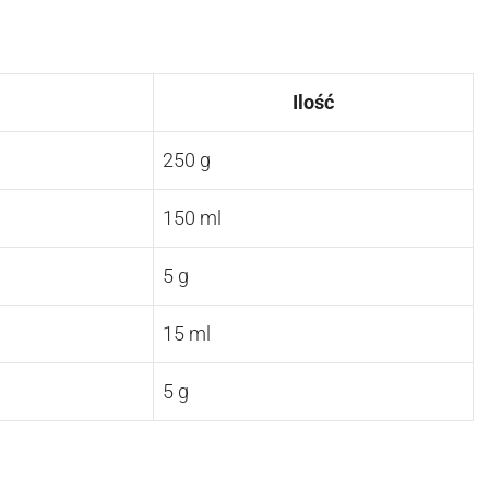
Ilość
250 g
150 ml
5 g
15 ml
5 g