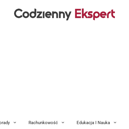
orady
Rachunkowość
Edukacja I Nauka