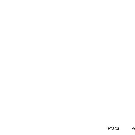
Przejdź
do
treści
Praca
P